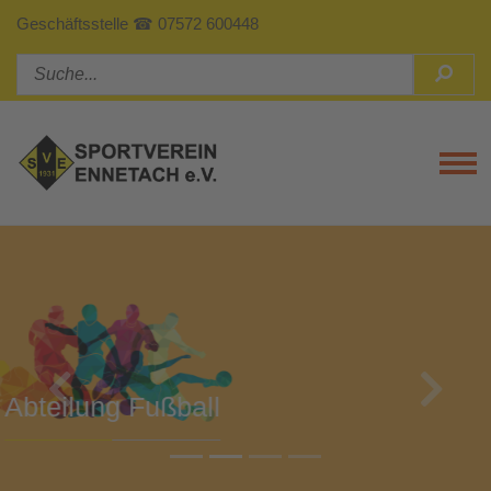
Geschäftsstelle ☎ 07572 600448
Tog
Previous
Next
Abteilung Turnen