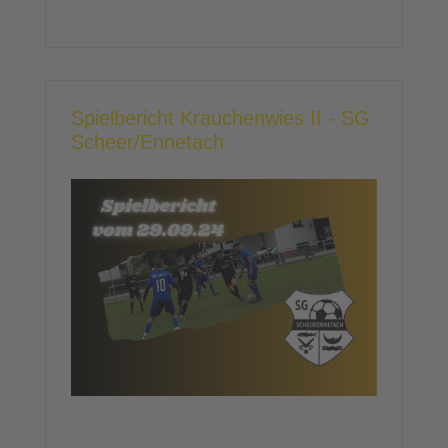
Spielbericht Krauchenwies II - SG
Scheer/Ennetach