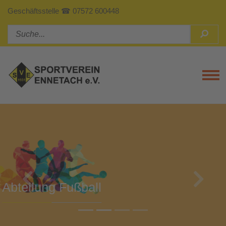
Geschäftsstelle ☎ 07572 600448
Tog
Previous
Next
Abteilung Turnen