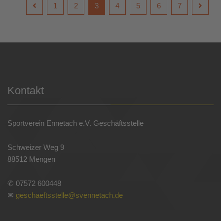
1
2
3
4
5
6
7
Kontakt
Sportverein Ennetach e.V. Geschäftsstelle
Schweizer Weg 9
88512 Mengen
✆ 07572 600448
✉
geschaeftsstelle@svennetach.de