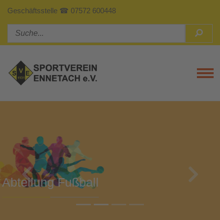
Geschäftsstelle ☎ 07572 600448
Tog
Previous
Next
Abteilung Turnen