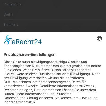
Volleyball
Dart
Theater
SG Shop
Sponsoren
Kontakt
Social Media
Rechtliches