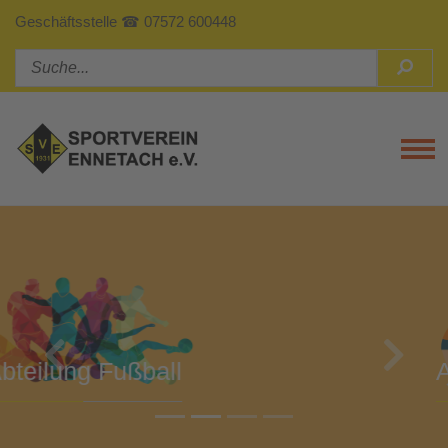
Geschäftsstelle ☎ 07572 600448
Tog
Previous
Next
Abteilung Turnen