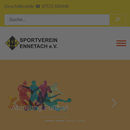
Geschäftsstelle ☎ 07572 600448
Tog
Previous
Next
Abteilung Turnen