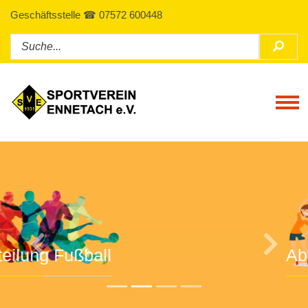
Geschäftsstelle ☎ 07572 600448
Tog
Previous
Next
Abteilung Turnen