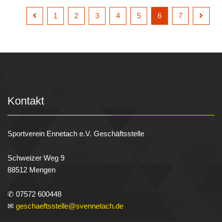
1
2
3
4
5
6
7
Kontakt
Sportverein Ennetach e.V. Geschäftsstelle
Schweizer Weg 9
88512 Mengen
✆ 07572 600448
✉
geschaeftsstelle@svennetach.de