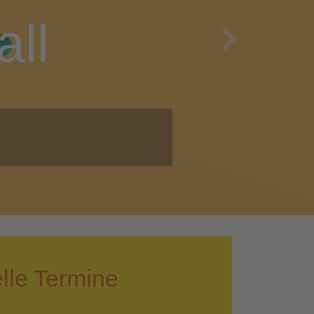
en
Next
i!
lle Termine