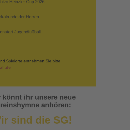
Volvo Heinzler Cup 2026
Pokalrunde der Herren
sonstart Jugendfußball
nd Spielorte entnehmen Sie bitte
ll.de
r könnt ihr unsere neue
reinshymne anhören:
ir sind die SG!