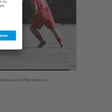
üssen wir in Pflummern ran