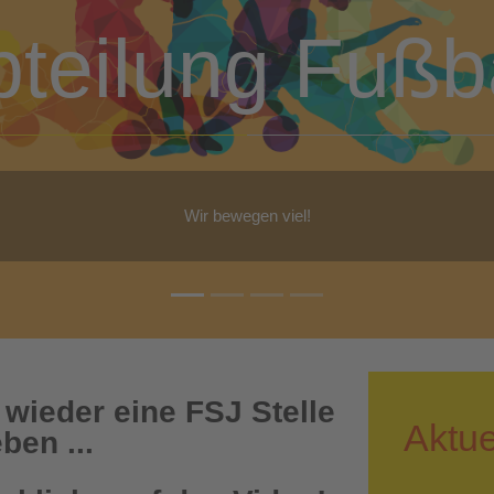
bteilung Turn
b Yoga, Step-Aerobic, Gymnastik, Walking - für jeden ist etwas dabe
 wieder eine FSJ Stelle
Aktue
ben ...