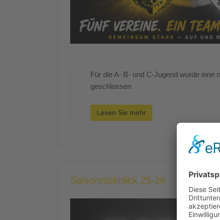
Für die A- B- und C-Jugend wurde eine 
geschlossen
Lesen Sie mehr
Saisonrückblick 25-26