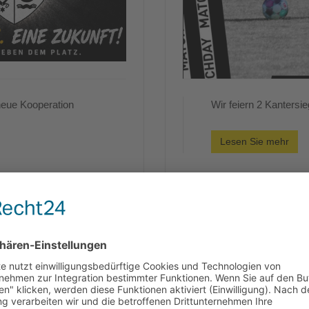
neue Kooperation
Wir feiern 2 Kanters
Lesen Sie mehr
Spieltagsvorschau 7.