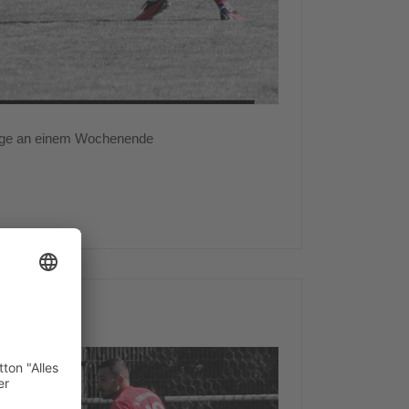
iege an einem Wochenende
 Spieltag