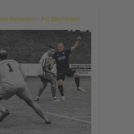
heer/Ennetach - FC Blochingen