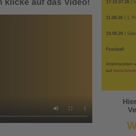
 klicke auf das Video!
17-19.07.26
| 
11.08.26
| 1. 
19.09.26
| Sai
Fussball
Anstosszeiten u
auf
www.fussba
Hie
Ve
W