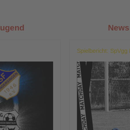
Jugend
News 
Spielbericht: SpVg