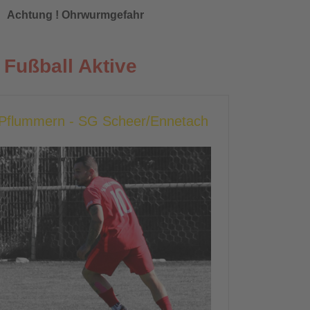
Achtung ! Ohrwurmgefahr
Fußball Aktive
g Pflummern - SG Scheer/Ennetach