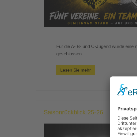
Für die A- B- und C-Jugend wurde eine 
geschlossen
Lesen Sie mehr
Saisonrückblick 25-26