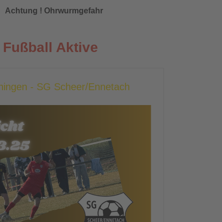
Achtung ! Ohrwurmgefahr
Fußball Aktive
chingen - SG Scheer/Ennetach