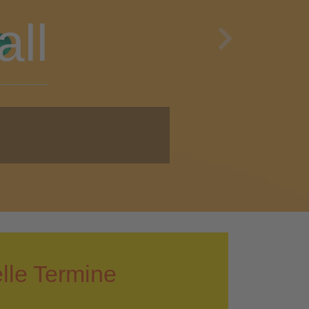
en
Next
i!
lle Termine