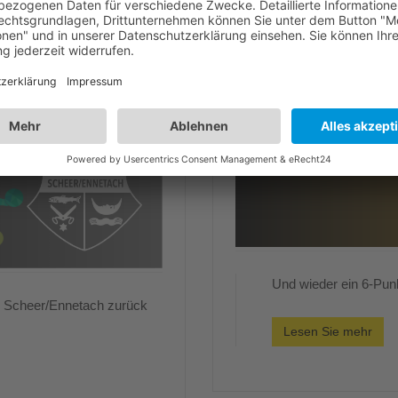
Und wieder ein 6-Pu
G Scheer/Ennetach zurück
Lesen Sie mehr