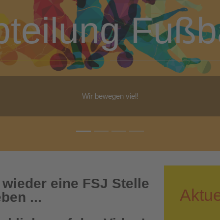
bteilung Turn
b Yoga, Step-Aerobic, Gymnastik, Walking - für jeden ist etwas dabe
 wieder eine FSJ Stelle
Aktue
ben ...