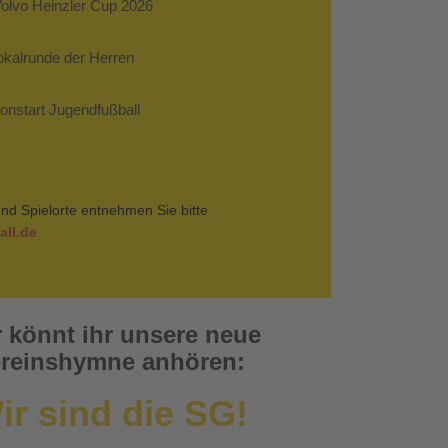
Volvo Heinzler Cup 2026
Pokalrunde der Herren
sonstart Jugendfußball
nd Spielorte entnehmen Sie bitte
ll.de
r könnt ihr unsere neue
reinshymne anhören:
ir sind die SG!