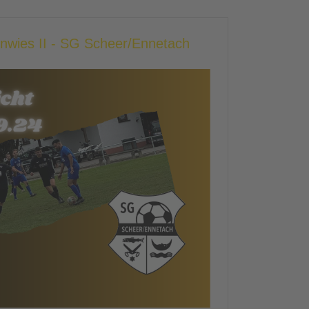
enwies II - SG Scheer/Ennetach