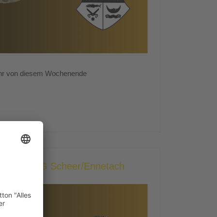
ehr von diesem Wochenende
rach II - SG Scheer/Ennetach