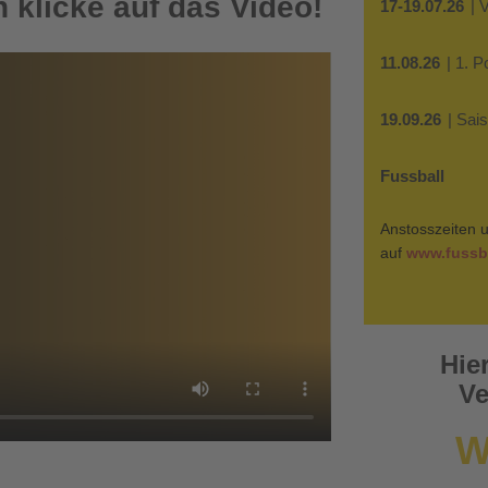
 klicke auf das Video!
17-19.07.26
| 
11.08.26
| 1. 
19.09.26
| Sai
Fussball
Anstosszeiten u
auf
www.fussba
Hie
Ve
W