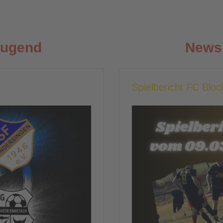
Jugend
News 
Spielbericht FC Blo