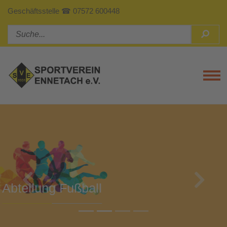
Geschäftsstelle ☎ 07572 600448
Tog
Previous
Next
Abteilung Turnen