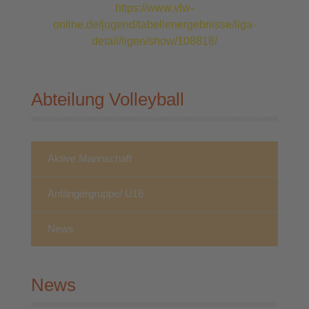
https://www.vlw-
online.de/jugend/tabellenergebnisse/liga-
detail/ligen/show/108818/
Abteilung Volleyball
Aktive Mannschaft
Anfängergruppe/ U16
News
News