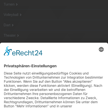
Turnen
Volleyball
Dart
Theater
SG Shop
Sponsoren
Kontakt
Social Media