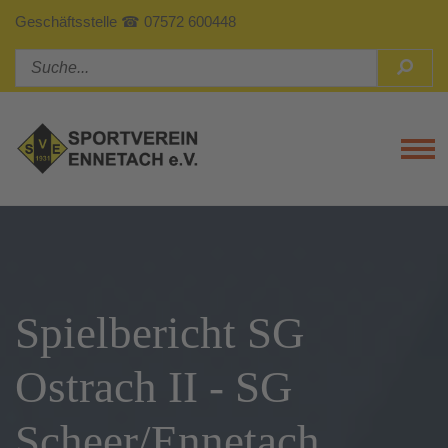
Geschäftsstelle ☎ 07572 600448
Tog
Spielbericht SG
Ostrach II - SG
Scheer/Ennetach