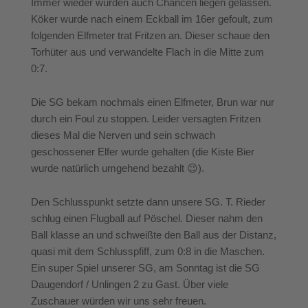
Immer wieder wurden auch Chancen liegen gelassen.
Köker wurde nach einem Eckball im 16er gefoult, zum
folgenden Elfmeter trat Fritzen an. Dieser schaue den
Torhüter aus und verwandelte Flach in die Mitte zum
0:7.
Die SG bekam nochmals einen Elfmeter, Brun war nur
durch ein Foul zu stoppen.
Leider versagten Fritzen
dieses Mal die Nerven und sein schwach
geschossener Elfer wurde gehalten (die Kiste Bier
wurde natürlich umgehend bezahlt
😉
).
Den Schlusspunkt setzte dann unsere SG. T. Rieder
schlug einen Flugball auf Pöschel. Dieser nahm den
Ball klasse an und schweißte den Ball aus der Distanz,
quasi mit dem
Schlusspfiff, zum 0:8 in die Maschen.
Ein super Spiel unserer SG, am Sonntag ist die SG
Daugendorf / Unlingen 2 zu Gast. Über viele
Zuschauer würden wir uns sehr freuen.