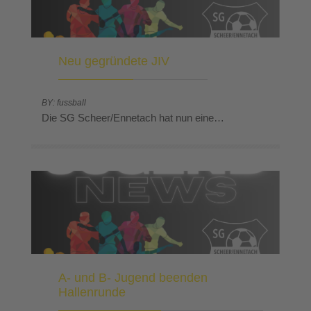
Neu gegründete JIV
BY: fussball
Die SG Scheer/Ennetach hat nun eine…
A- und B- Jugend beenden
Hallenrunde