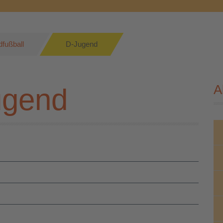
fußball
D-Jugend
A
ugend