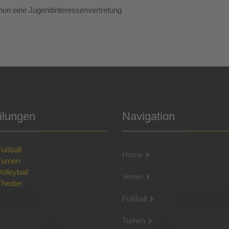
un eine Jugendinteressenvertretung
ilungen
Navigation
Fußball
Home
Turnen
Volleyball
Verein
Theater
Fußball
Turnen