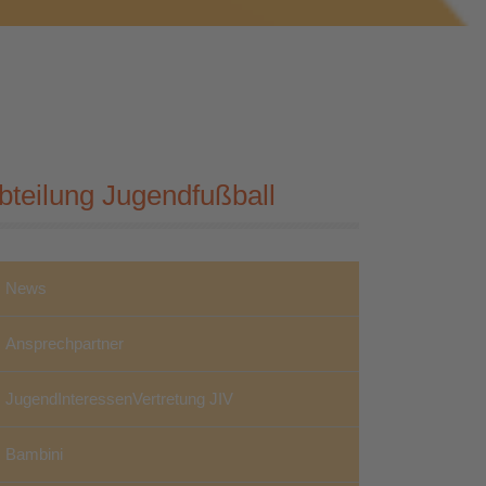
bteilung Jugendfußball
News
Ansprechpartner
JugendInteressenVertretung JIV
Bambini