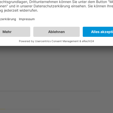
6
unseres Jugendturniers lest ihr hier