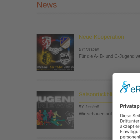
News
Neue Kooperation
BY: fussball
Für die A- B- und C-Jugend w
Saisonrückblick 25-26
BY: fussball
Wir schauen auf die erste Sa