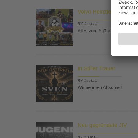
Volvo Heinzler Cup 202
BY: fussball
Alles zum 5-jährigen Jubiläum 
In Stiller Trauer
BY: fussball
Wir nehmen Abschied
Neu gegründete JIV
BY: fussball