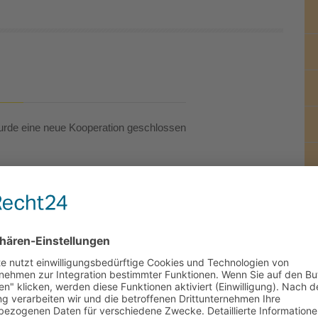
urde eine neue Kooperation geschlossen
ison als SG Scheer/Ennetach zurück