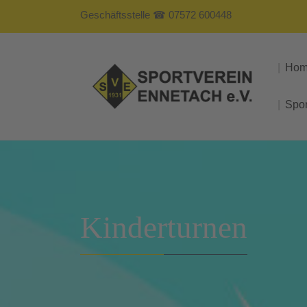
Geschäftsstelle ☎ 07572 600448
Ho
Spo
Kinderturnen