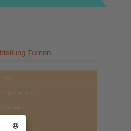
bteilung Turnen
News
Ansprechpartner
Bodystyling
Fit Und Fun