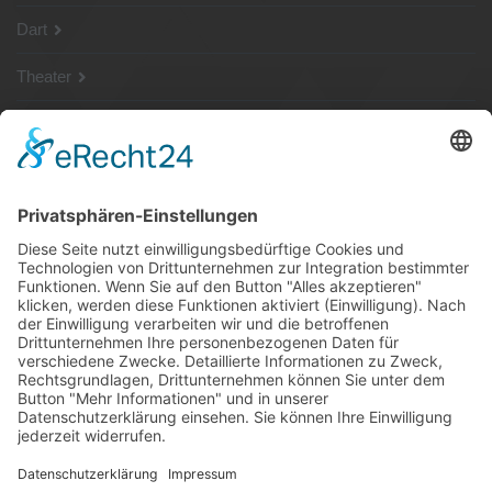
Dart
Theater
SG Shop
Sponsoren
Kontakt
Social Media
Rechtliches