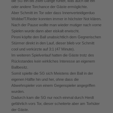
die SG ein bis zwei Gänge runter, was auch die ein
oder andere Torchance der Gäste ermöglichte.
Aber Schmitt im Tor oder dass Innenverteidigerduo
Wobbe/T.Rieder konnten immer in höchster Not klären.
Nach der Pause wollte man wieder mutiger nach vorne
Spielen wurde dann aber eiskalt erwischt.
Pironi köpfte den Ball unabsichtlich dem Gegnerischen
Stürmer direkt in den Lauf, dieser blieb vor Schmitt
cool und verkürzte auf 3:1 (47 Minute).
Im weiteren Spielverlauf hatten die Gäste trotz des
Rückstandes kein wirkliches Interesse an eigenem
Ballbesitz.
Somit spielte die SG sich Meistens den Ball in der
eigenen Hälfte hin und her, ohne dass die
Abwehrspieler von einem Gegenspieler angegriffen
wurden.
Dadurch kam die SG nur noch einmal durch Herdt
gefährlich vors Tor, dieser scheiterte aber am Torhüter
der Gäste.