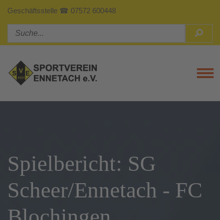
Geschäftsstelle ☎ 07572 600448
Tog
Spielbericht: SG
Scheer/Ennetach - FC
Blochingen