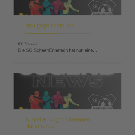
Neu gegründete JIV
BY: fussball
Die SG Scheer/Ennetach hat nun eine…
A- und B- Jugend beenden
Hallenrunde