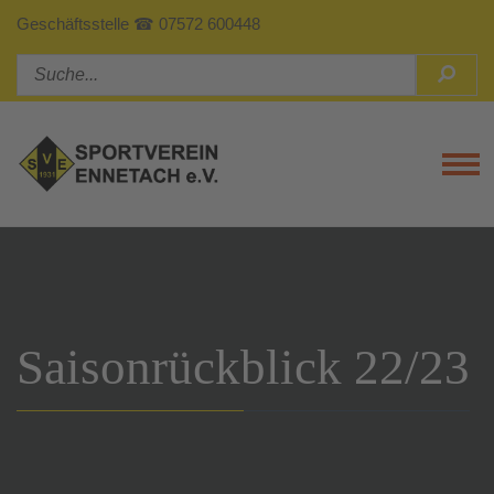
Geschäftsstelle ☎ 07572 600448
Tog
Saisonrückblick 22/23