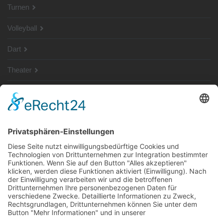
Turnen
Volleyball
Dart
Theater
SG Shop
Sponsoren
Kontakt
Social Media