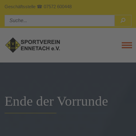
Geschäftsstelle ☎ 07572 600448
Tog
Ende der Vorrunde