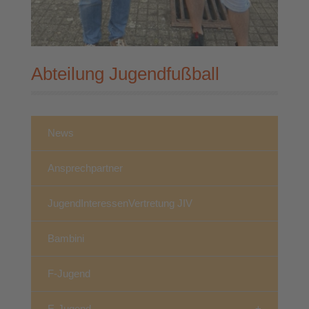
Abteilung Jugendfußball
News
Ansprechpartner
JugendInteressenVertretung JIV
Bambini
F-Jugend
E-Jugend