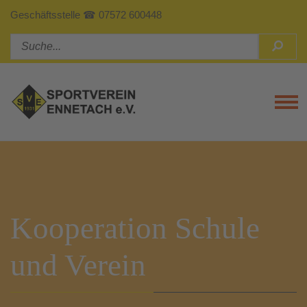
Geschäftsstelle ☎ 07572 600448
Tog
Kooperation Schule
und Verein