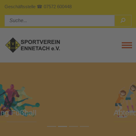
Geschäftsstelle ☎ 07572 600448
Tog
Previous
Next
Abteilung Turnen